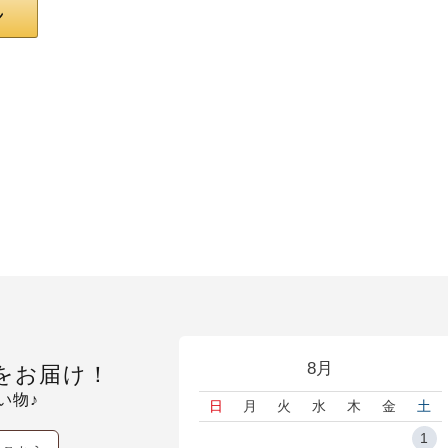
8月
をお届け！
い物♪
日
月
火
水
木
金
土
1