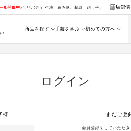
店舗情
ール開催中♪
＼リバティ 生地、編み物、刺繍、刺し子／
商品を探す
手芸を学ぶ
初めての方へ
料！
ログイン
客様
まだご登
会員登録をしていただき