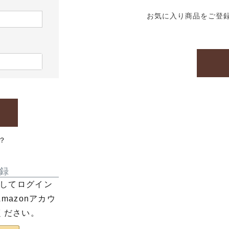
お気に入り商品をご登
？
録
利用してログイン
azonアカウ
ください。