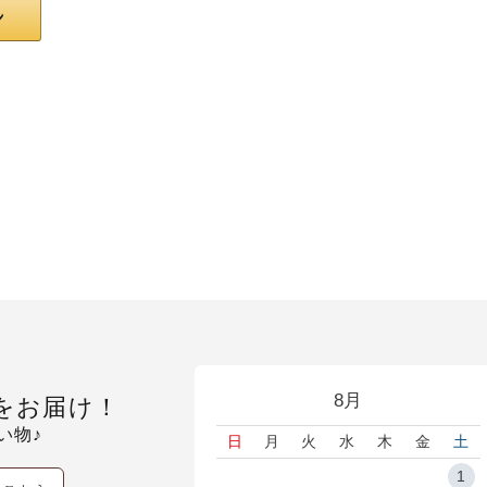
8月
をお届け！
い物♪
日
月
火
水
木
金
土
1