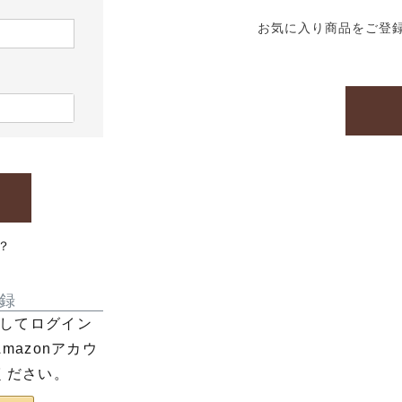
お気に入り商品をご登
？
録
利用してログイン
azonアカウ
ください。