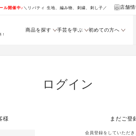
店舗情
ール開催中♪
＼リバティ 生地、編み物、刺繍、刺し子／
商品を探す
手芸を学ぶ
初めての方へ
料！
ログイン
客様
まだご登
会員登録をしていただき