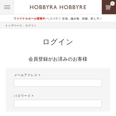
0
ファイナルセール開催中♪
＼リバティ 生地、編み物、刺繍、刺し子／
トップページ
ログイン
ログイン
会員登録がお済みのお客様
メールアドレス
(必
須)
パスワード
(必
須)