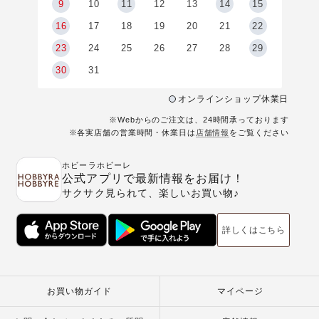
9
9
10
11
12
13
14
15
6
16
17
18
19
20
21
22
23
24
25
26
27
28
29
30
31
オンラインショップ休業日
※Webからのご注文は、24時間承っております
※各実店舗の営業時間・休業日は
店舗情報
をご覧ください
ホビーラホビーレ
公式アプリで最新情報をお届け！
サクサク見られて、楽しいお買い物♪
詳しくはこちら
お買い物ガイド
マイページ