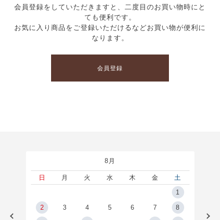
会員登録をしていただきますと、二度目のお買い物時にと
ても便利です。
お気に入り商品をご登録いただけるなどお買い物が便利に
なります。
会員登録
8月
土
日
月
火
水
木
金
土
5
1
2
2
3
4
5
6
7
8