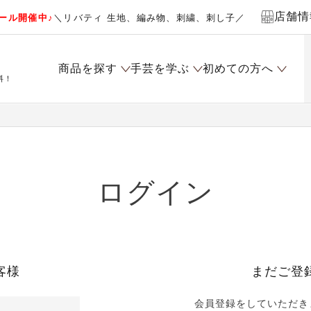
店舗情
ール開催中♪
＼リバティ 生地、編み物、刺繍、刺し子／
商品を探す
手芸を学ぶ
初めての方へ
料！
ログイン
客様
まだご登
会員登録をしていただき