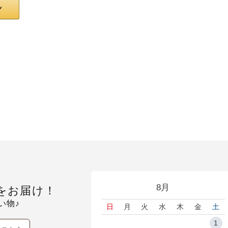
8月
をお届け！
い物♪
日
月
火
水
木
金
土
1