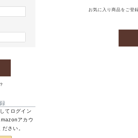
お気に入り商品をご登
？
録
利用してログイン
azonアカウ
ください。