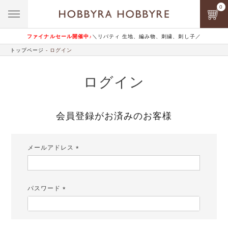
0
ファイナルセール開催中♪
＼リバティ 生地、編み物、刺繍、刺し子／
トップページ
ログイン
ログイン
会員登録がお済みのお客様
メールアドレス
(必
須)
パスワード
(必
須)