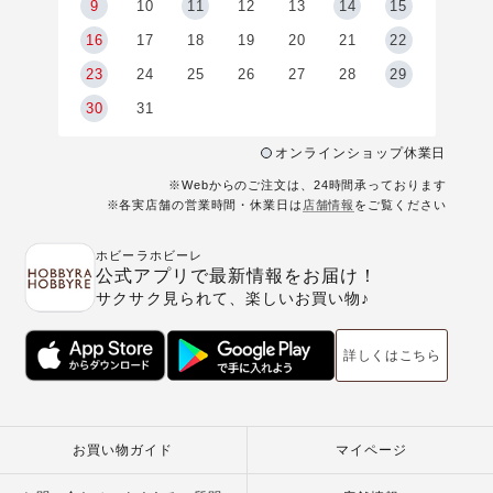
9
9
10
11
12
13
14
15
6
16
17
18
19
20
21
22
23
24
25
26
27
28
29
30
31
オンラインショップ休業日
※Webからのご注文は、24時間承っております
※各実店舗の営業時間・休業日は
店舗情報
をご覧ください
ホビーラホビーレ
公式アプリで最新情報をお届け！
サクサク見られて、楽しいお買い物♪
詳しくはこちら
お買い物ガイド
マイページ