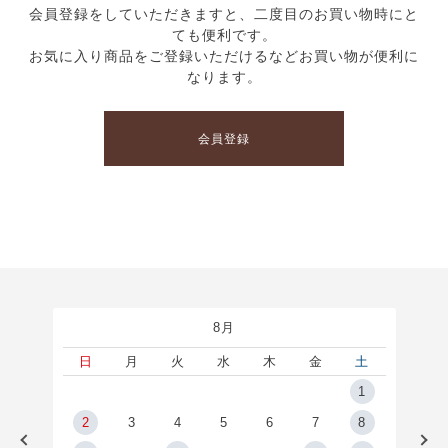
会員登録をしていただきますと、二度目のお買い物時にと
ても便利です。
お気に入り商品をご登録いただけるなどお買い物が便利に
なります。
会員登録
8月
土
日
月
火
水
木
金
土
5
1
2
2
3
4
5
6
7
8