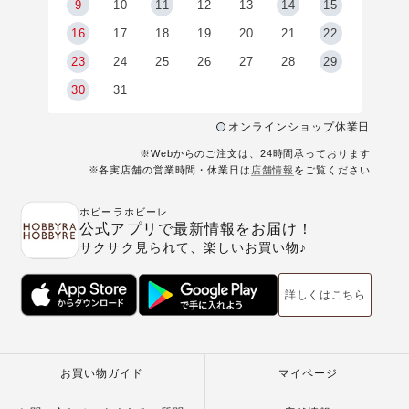
9
9
10
11
12
13
14
15
6
16
17
18
19
20
21
22
23
24
25
26
27
28
29
30
31
オンラインショップ休業日
※Webからのご注文は、24時間承っております
※各実店舗の営業時間・休業日は
店舗情報
をご覧ください
ホビーラホビーレ
公式アプリで最新情報をお届け！
サクサク見られて、楽しいお買い物♪
詳しくはこちら
お買い物ガイド
マイページ