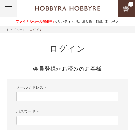
0
ファイナルセール開催中♪
＼リバティ 生地、編み物、刺繍、刺し子／
トップページ
ログイン
ログイン
会員登録がお済みのお客様
メールアドレス
(必
須)
パスワード
(必
須)