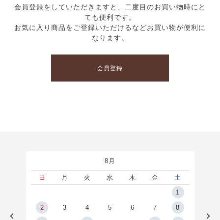
会員登録をしていただきますと、二度目のお買い物時にと
ても便利です。
お気に入り商品をご登録いただけるなどお買い物が便利に
なります。
会員登録
8月
土
日
月
火
水
木
金
土
5
1
2
2
3
4
5
6
7
8