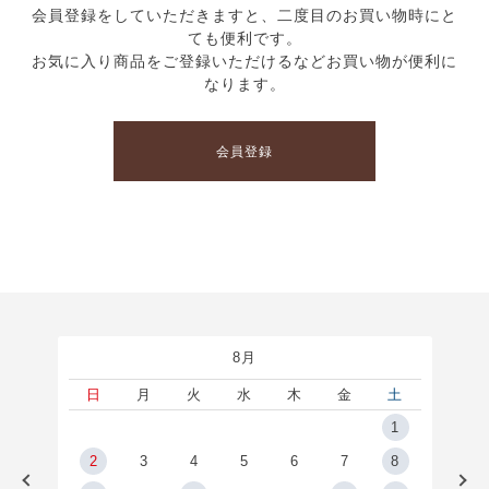
会員登録をしていただきますと、二度目のお買い物時にと
ても便利です。
お気に入り商品をご登録いただけるなどお買い物が便利に
なります。
会員登録
8月
土
日
月
火
水
木
金
土
5
1
2
2
3
4
5
6
7
8