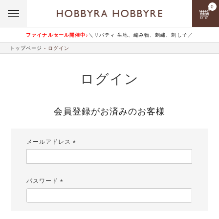
0
ファイナルセール開催中♪
＼リバティ 生地、編み物、刺繍、刺し子／
トップページ
ログイン
ログイン
会員登録がお済みのお客様
メールアドレス
(必
須)
パスワード
(必
須)