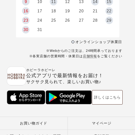
9
9
10
11
12
13
14
15
6
16
17
18
19
20
21
22
23
24
25
26
27
28
29
30
31
オンラインショップ休業日
※Webからのご注文は、24時間承っております
※各実店舗の営業時間・休業日は
店舗情報
をご覧ください
ホビーラホビーレ
公式アプリで最新情報をお届け！
サクサク見られて、楽しいお買い物♪
詳しくはこちら
お買い物ガイド
マイページ