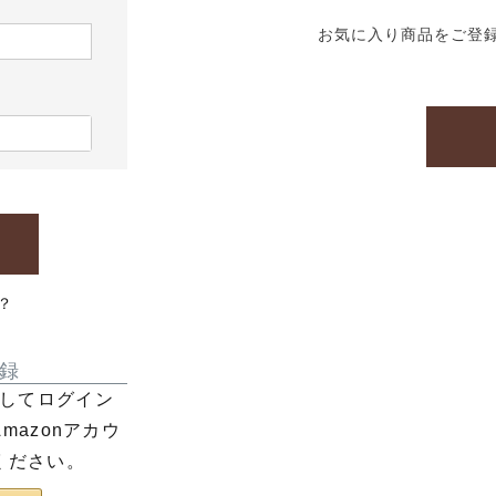
お気に入り商品をご登
？
録
利用してログイン
azonアカウ
ください。