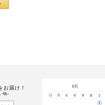
8月
をお届け！
い物♪
日
月
火
水
木
金
土
1