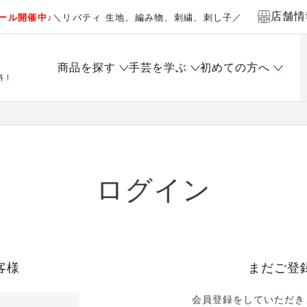
店舗情
ール開催中♪
＼リバティ 生地、編み物、刺繍、刺し子／
商品を探す
手芸を学ぶ
初めての方へ
料！
ログイン
客様
まだご登
会員登録をしていただき