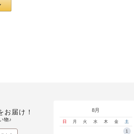
8月
をお届け！
い物♪
日
月
火
水
木
金
土
1