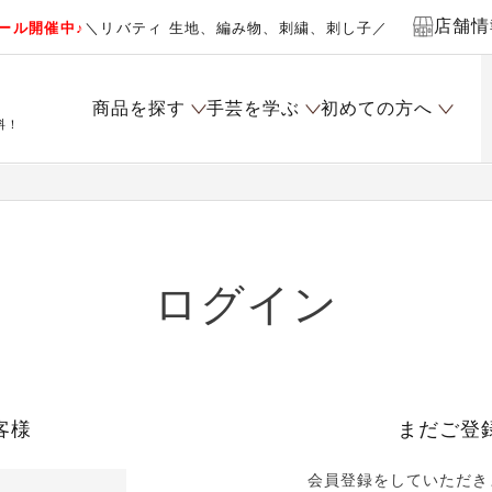
店舗情
ール開催中♪
＼リバティ 生地、編み物、刺繍、刺し子／
商品を探す
手芸を学ぶ
初めての方へ
料！
ログイン
客様
まだご登
会員登録をしていただき