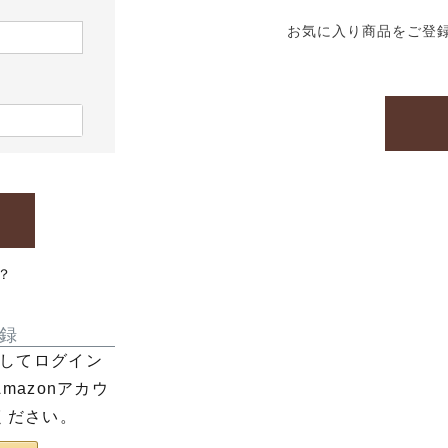
お気に入り商品をご登
？
録
利用してログイン
azonアカウ
ください。