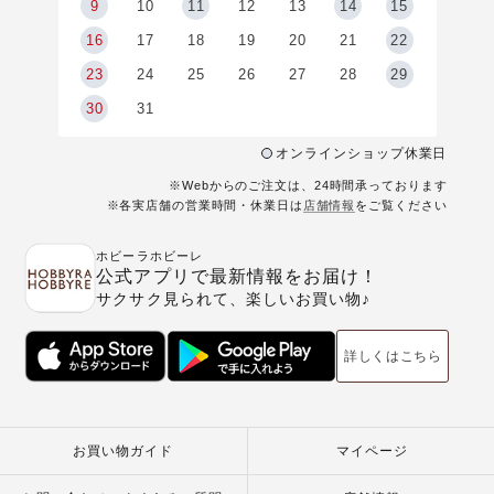
9
9
10
11
12
13
14
15
6
16
17
18
19
20
21
22
23
24
25
26
27
28
29
30
31
オンラインショップ休業日
※Webからのご注文は、24時間承っております
※各実店舗の営業時間・休業日は
店舗情報
をご覧ください
ホビーラホビーレ
公式アプリで最新情報をお届け！
サクサク見られて、楽しいお買い物♪
詳しくはこちら
お買い物ガイド
マイページ