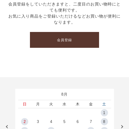
会員登録をしていただきますと、二度目のお買い物時にと
ても便利です。
お気に入り商品をご登録いただけるなどお買い物が便利に
なります。
会員登録
8月
土
日
月
火
水
木
金
土
5
1
2
2
3
4
5
6
7
8