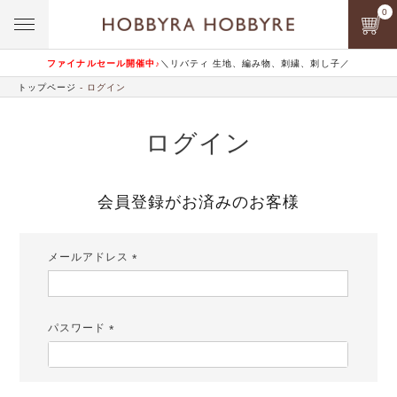
0
ファイナルセール開催中♪
＼リバティ 生地、編み物、刺繍、刺し子／
トップページ
ログイン
ログイン
会員登録がお済みのお客様
メールアドレス
(必
須)
パスワード
(必
須)