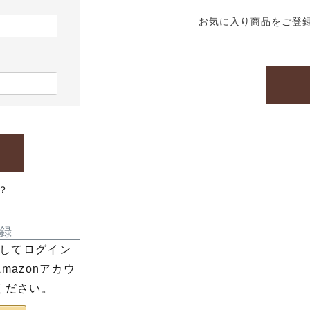
お気に入り商品をご登
？
録
利用してログイン
azonアカウ
ください。