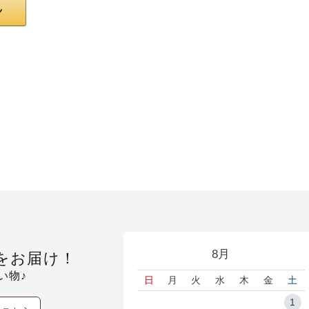
8月
をお届け！
い物♪
日
月
火
水
木
金
土
1