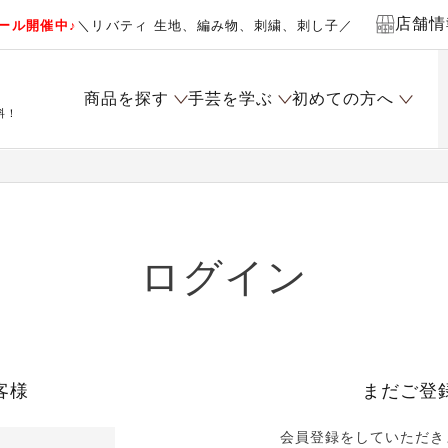
店舗情
ール開催中♪
＼リバティ 生地、編み物、刺繍、刺し子／
商品を探す
手芸を学ぶ
初めての方へ
料！
ログイン
客様
まだご登
会員登録をしていただき