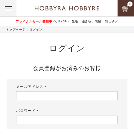
0
ファイナルセール開催中♪
＼リバティ 生地、編み物、刺繍、刺し子／
トップページ
ログイン
ログイン
会員登録がお済みのお客様
メールアドレス
(必
須)
パスワード
(必
須)