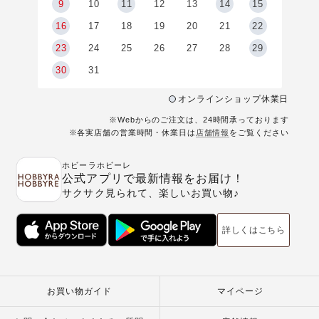
9
9
10
11
12
13
14
15
6
16
17
18
19
20
21
22
23
24
25
26
27
28
29
30
31
オンラインショップ休業日
※Webからのご注文は、24時間承っております
※各実店舗の営業時間・休業日は
店舗情報
をご覧ください
ホビーラホビーレ
公式アプリで最新情報をお届け！
サクサク見られて、楽しいお買い物♪
詳しくはこちら
お買い物ガイド
マイページ