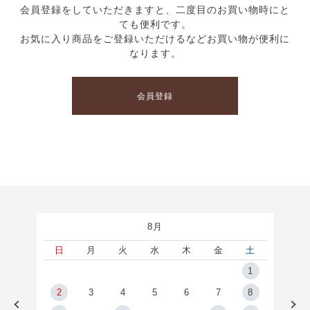
会員登録をしていただきますと、二度目のお買い物時にと
ても便利です。
お気に入り商品をご登録いただけるなどお買い物が便利に
なります。
会員登録
8月
土
日
月
火
水
木
金
土
5
1
2
2
3
4
5
6
7
8