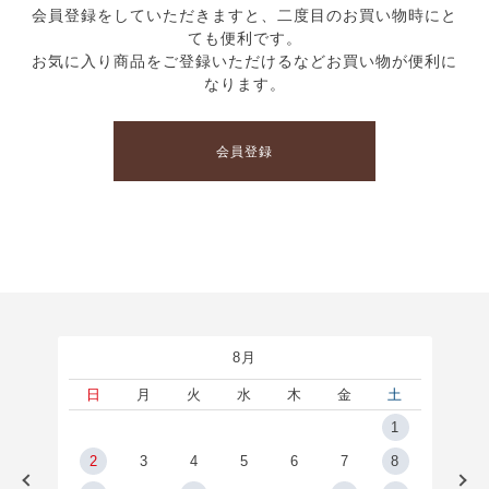
会員登録をしていただきますと、二度目のお買い物時にと
ても便利です。
お気に入り商品をご登録いただけるなどお買い物が便利に
なります。
会員登録
8月
土
日
月
火
水
木
金
土
5
1
2
2
3
4
5
6
7
8