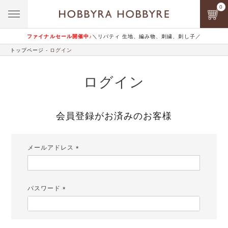
0
ファイナルセール開催中♪
＼リバティ 生地、編み物、刺繍、刺し子／
トップページ
ログイン
ログイン
会員登録がお済みのお客様
メールアドレス
(必
須)
パスワード
(必
須)