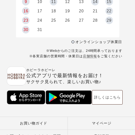
9
9
10
11
12
13
14
15
6
16
17
18
19
20
21
22
23
24
25
26
27
28
29
30
31
オンラインショップ休業日
※Webからのご注文は、24時間承っております
※各実店舗の営業時間・休業日は
店舗情報
をご覧ください
ホビーラホビーレ
公式アプリで最新情報をお届け！
サクサク見られて、楽しいお買い物♪
詳しくはこちら
お買い物ガイド
マイページ