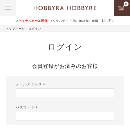
0
ファイナルセール開催中♪
＼リバティ 生地、編み物、刺繍、刺し子／
トップページ
ログイン
ログイン
会員登録がお済みのお客様
メールアドレス
(必
須)
パスワード
(必
須)