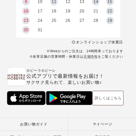
9
9
10
11
12
13
14
15
6
16
17
18
19
20
21
22
23
24
25
26
27
28
29
30
31
オンラインショップ休業日
※Webからのご注文は、24時間承っております
※各実店舗の営業時間・休業日は
店舗情報
をご覧ください
ホビーラホビーレ
公式アプリで最新情報をお届け！
サクサク見られて、楽しいお買い物♪
詳しくはこちら
お買い物ガイド
マイページ