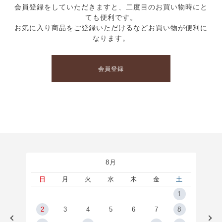
会員登録をしていただきますと、二度目のお買い物時にと
ても便利です。
お気に入り商品をご登録いただけるなどお買い物が便利に
なります。
会員登録
8月
土
日
月
火
水
木
金
土
5
1
2
2
3
4
5
6
7
8