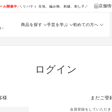
店舗情
ール開催中♪
＼リバティ 生地、編み物、刺繍、刺し子／
商品を探す
手芸を学ぶ
初めての方へ
料！
ログイン
客様
まだご登
会員登録をしていただき