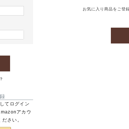
お気に入り商品をご登
？
録
利用してログイン
azonアカウ
ください。