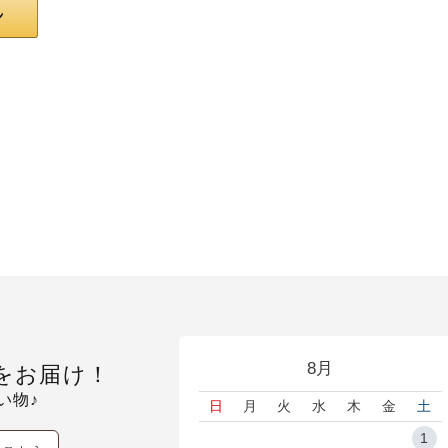
8月
をお届け！
い物♪
日
月
火
水
木
金
土
1