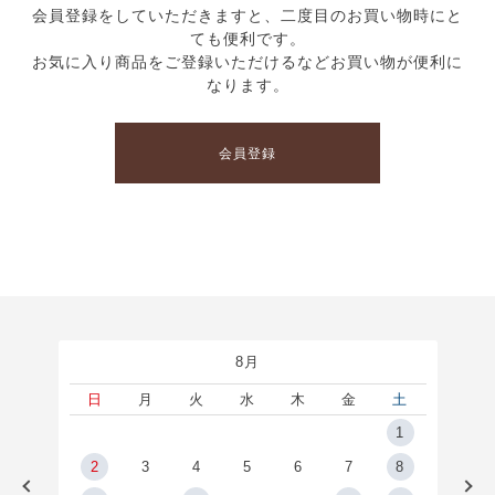
会員登録をしていただきますと、二度目のお買い物時にと
ても便利です。
お気に入り商品をご登録いただけるなどお買い物が便利に
なります。
会員登録
8月
土
日
月
火
水
木
金
土
5
1
2
2
3
4
5
6
7
8