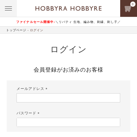
0
ファイナルセール開催中♪
＼リバティ 生地、編み物、刺繍、刺し子／
トップページ
ログイン
ログイン
会員登録がお済みのお客様
メールアドレス
(必
須)
パスワード
(必
須)