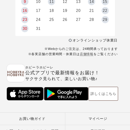
9
9
10
11
12
13
14
15
6
16
17
18
19
20
21
22
23
24
25
26
27
28
29
30
31
オンラインショップ休業日
※Webからのご注文は、24時間承っております
※各実店舗の営業時間・休業日は
店舗情報
をご覧ください
ホビーラホビーレ
公式アプリで最新情報をお届け！
サクサク見られて、楽しいお買い物♪
詳しくはこちら
お買い物ガイド
マイページ