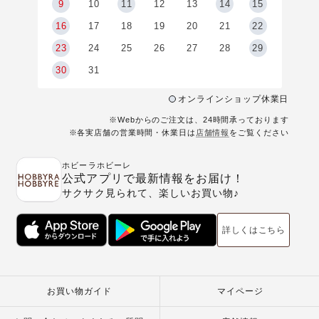
9
9
10
11
12
13
14
15
6
16
17
18
19
20
21
22
23
24
25
26
27
28
29
30
31
オンラインショップ休業日
※Webからのご注文は、24時間承っております
※各実店舗の営業時間・休業日は
店舗情報
をご覧ください
ホビーラホビーレ
公式アプリで最新情報をお届け！
サクサク見られて、楽しいお買い物♪
詳しくはこちら
お買い物ガイド
マイページ