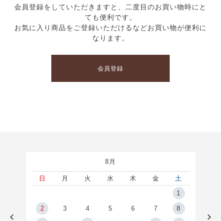
会員登録をしていただきますと、二度目のお買い物時にと
ても便利です。
お気に入り商品をご登録いただけるなどお買い物が便利に
なります。
会員登録
8月
土
日
月
火
水
木
金
土
5
1
2
2
3
4
5
6
7
8