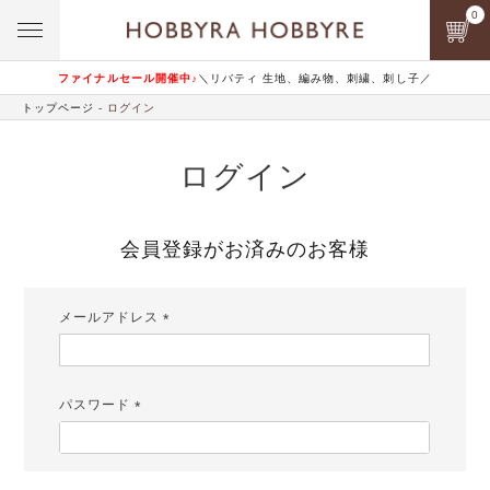
0
ファイナルセール開催中♪
＼リバティ 生地、編み物、刺繍、刺し子／
トップページ
ログイン
ログイン
会員登録がお済みのお客様
メールアドレス
(必
須)
パスワード
(必
須)