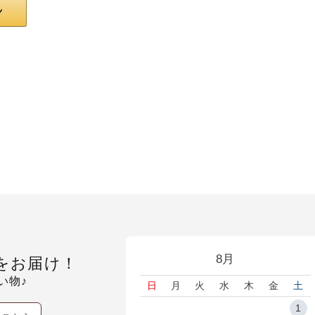
8月
をお届け！
い物♪
日
月
火
水
木
金
土
1