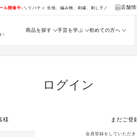
店舗情
ール開催中♪
＼リバティ 生地、編み物、刺繍、刺し子／
商品を探す
手芸を学ぶ
初めての方へ
料！
ログイン
客様
まだご登
会員登録をしていただき