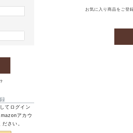
お気に入り商品をご登
？
録
利用してログイン
azonアカウ
ください。