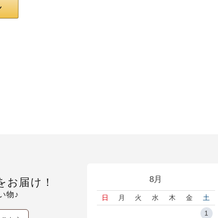
8月
をお届け！
い物♪
日
月
火
水
木
金
土
1