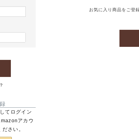
お気に入り商品をご登
？
録
利用してログイン
azonアカウ
ください。