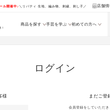
店舗情
ール開催中♪
＼リバティ 生地、編み物、刺繍、刺し子／
商品を探す
手芸を学ぶ
初めての方へ
料！
ログイン
客様
まだご登
会員登録をしていただき