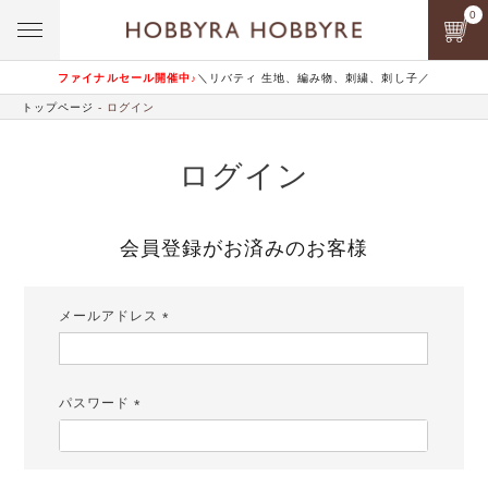
0
ファイナルセール開催中♪
＼リバティ 生地、編み物、刺繍、刺し子／
トップページ
ログイン
ログイン
会員登録がお済みのお客様
メールアドレス
(必
須)
パスワード
(必
須)