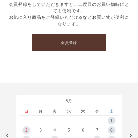
会員登録をしていただきますと、二度目のお買い物時にと
ても便利です。
お気に入り商品をご登録いただけるなどお買い物が便利に
なります。
会員登録
8月
土
日
月
火
水
木
金
土
5
1
2
2
3
4
5
6
7
8