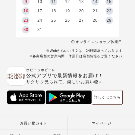
9
9
10
11
12
13
14
15
6
16
17
18
19
20
21
22
23
24
25
26
27
28
29
30
31
オンラインショップ休業日
※Webからのご注文は、24時間承っております
※各実店舗の営業時間・休業日は
店舗情報
をご覧ください
ホビーラホビーレ
公式アプリで最新情報をお届け！
サクサク見られて、楽しいお買い物♪
詳しくはこちら
お買い物ガイド
マイページ