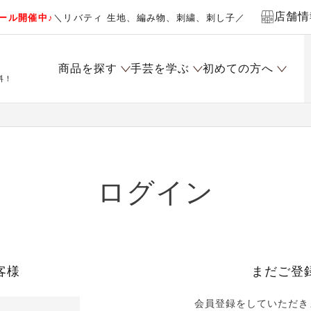
店舗情
ール開催中♪
＼リバティ 生地、編み物、刺繍、刺し子／
商品を探す
手芸を学ぶ
初めての方へ
料！
ログイン
客様
まだご登
会員登録をしていただき