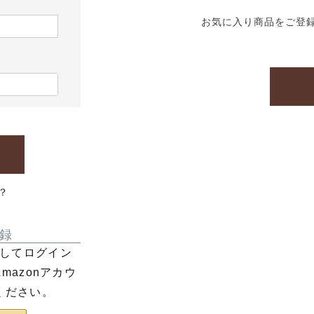
お気に入り商品をご登
？
録
利用してログイン
azonアカウ
ください。