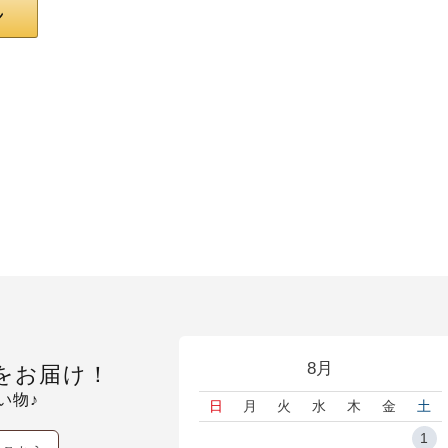
8月
をお届け！
い物♪
日
月
火
水
木
金
土
1