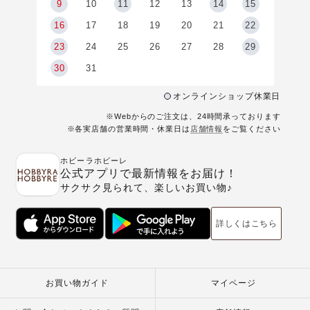
9
9
10
11
12
13
14
15
6
16
17
18
19
20
21
22
23
24
25
26
27
28
29
30
31
オンラインショップ休業日
※Webからのご注文は、24時間承っております
※各実店舗の営業時間・休業日は
店舗情報
をご覧ください
ホビーラホビーレ
公式アプリで最新情報をお届け！
サクサク見られて、楽しいお買い物♪
詳しくはこちら
お買い物ガイド
マイページ