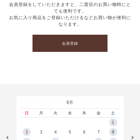
会員登録をしていただきますと、二度目のお買い物時にと
ても便利です。
お気に入り商品をご登録いただけるなどお買い物が便利に
なります。
会員登録
8月
土
日
月
火
水
木
金
土
5
1
2
2
3
4
5
6
7
8