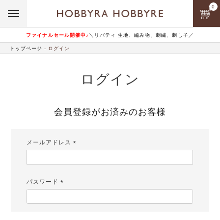
0
ファイナルセール開催中♪
＼リバティ 生地、編み物、刺繍、刺し子／
トップページ
ログイン
ログイン
会員登録がお済みのお客様
メールアドレス
(必
須)
パスワード
(必
須)