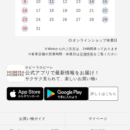
9
9
10
11
12
13
14
15
6
16
17
18
19
20
21
22
23
24
25
26
27
28
29
30
31
オンラインショップ休業日
※Webからのご注文は、24時間承っております
※各実店舗の営業時間・休業日は
店舗情報
をご覧ください
ホビーラホビーレ
公式アプリで最新情報をお届け！
サクサク見られて、楽しいお買い物♪
詳しくはこちら
お買い物ガイド
マイページ