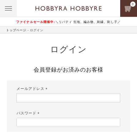
0
ファイナルセール開催中♪
＼リバティ 生地、編み物、刺繍、刺し子／
トップページ
ログイン
ログイン
会員登録がお済みのお客様
メールアドレス
(必
須)
パスワード
(必
須)