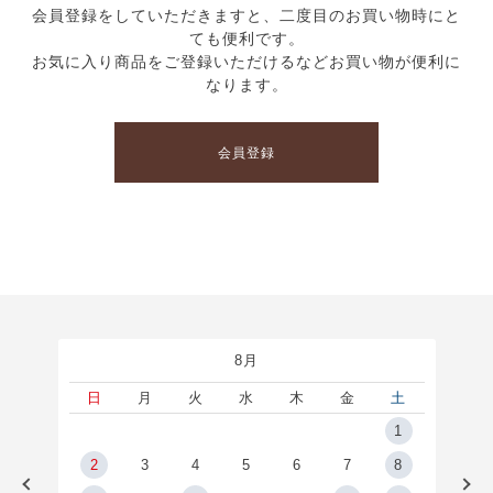
会員登録をしていただきますと、二度目のお買い物時にと
ても便利です。
お気に入り商品をご登録いただけるなどお買い物が便利に
なります。
会員登録
8月
土
日
月
火
水
木
金
土
5
1
2
2
3
4
5
6
7
8