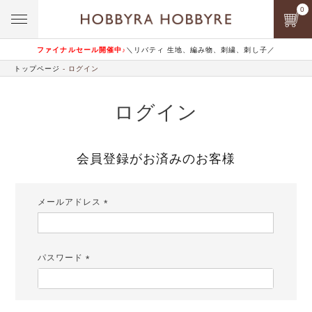
0
ファイナルセール開催中♪
＼リバティ 生地、編み物、刺繍、刺し子／
トップページ
ログイン
ログイン
会員登録がお済みのお客様
メールアドレス
(必
須)
パスワード
(必
須)