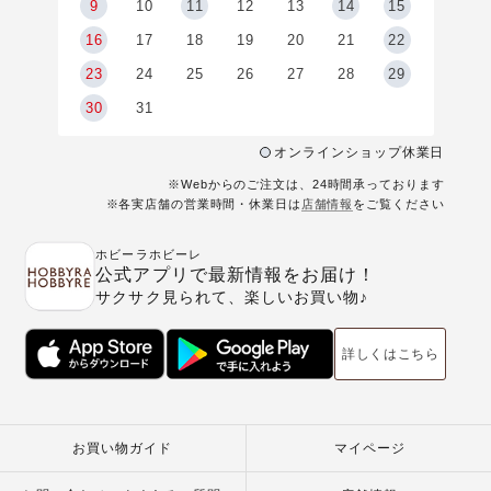
9
9
10
11
12
13
14
15
6
16
17
18
19
20
21
22
23
24
25
26
27
28
29
30
31
オンラインショップ休業日
※Webからのご注文は、24時間承っております
※各実店舗の営業時間・休業日は
店舗情報
をご覧ください
ホビーラホビーレ
公式アプリで最新情報をお届け！
サクサク見られて、楽しいお買い物♪
詳しくはこちら
お買い物ガイド
マイページ