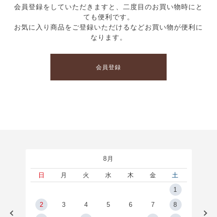
会員登録をしていただきますと、二度目のお買い物時にと
ても便利です。
お気に入り商品をご登録いただけるなどお買い物が便利に
なります。
会員登録
8月
土
日
月
火
水
木
金
土
5
1
2
2
3
4
5
6
7
8