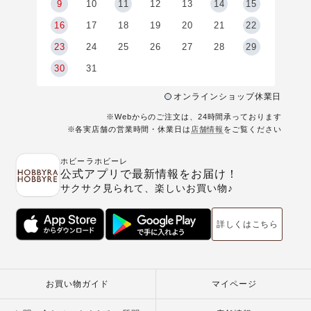
9
9
10
11
12
13
14
15
6
16
17
18
19
20
21
22
23
24
25
26
27
28
29
30
31
オンラインショップ休業日
※Webからのご注文は、24時間承っております
※各実店舗の営業時間・休業日は
店舗情報
をご覧ください
ホビーラホビーレ
公式アプリで最新情報をお届け！
サクサク見られて、楽しいお買い物♪
詳しくはこちら
お買い物ガイド
マイページ