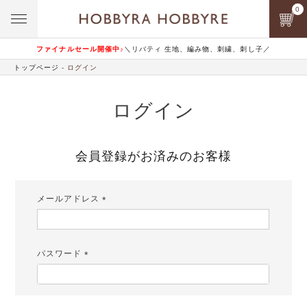
0
ファイナルセール開催中♪
＼リバティ 生地、編み物、刺繍、刺し子／
トップページ
ログイン
ログイン
会員登録がお済みのお客様
メールアドレス
(必
須)
パスワード
(必
須)