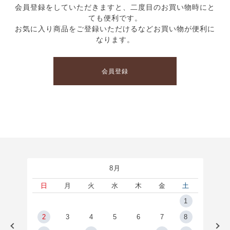
会員登録をしていただきますと、二度目のお買い物時にと
ても便利です。
お気に入り商品をご登録いただけるなどお買い物が便利に
なります。
会員登録
8月
土
日
月
火
水
木
金
土
5
1
2
2
3
4
5
6
7
8