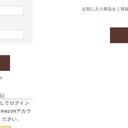
お気に入り商品をご登
？
録
利用してログイン
azonアカウ
ください。