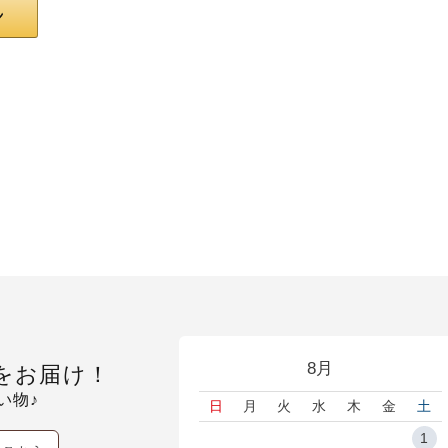
8月
をお届け！
い物♪
日
月
火
水
木
金
土
1