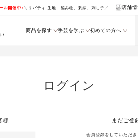
店舗情
ール開催中♪
＼リバティ 生地、編み物、刺繍、刺し子／
商品を探す
手芸を学ぶ
初めての方へ
料！
ログイン
客様
まだご登
会員登録をしていただき