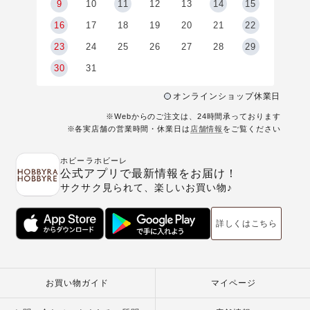
9
9
10
11
12
13
14
15
6
16
17
18
19
20
21
22
23
24
25
26
27
28
29
30
31
オンラインショップ休業日
※Webからのご注文は、24時間承っております
※各実店舗の営業時間・休業日は
店舗情報
をご覧ください
ホビーラホビーレ
公式アプリで最新情報をお届け！
サクサク見られて、楽しいお買い物♪
詳しくはこちら
お買い物ガイド
マイページ