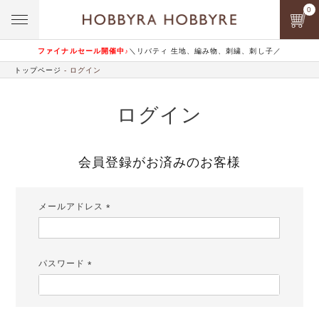
0
ファイナルセール開催中♪
＼リバティ 生地、編み物、刺繍、刺し子／
トップページ
ログイン
ログイン
会員登録がお済みのお客様
メールアドレス
(必
須)
パスワード
(必
須)