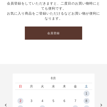
会員登録をしていただきますと、二度目のお買い物時にと
ても便利です。
お気に入り商品をご登録いただけるなどお買い物が便利に
なります。
会員登録
8月
土
日
月
火
水
木
金
土
5
1
2
2
3
4
5
6
7
8