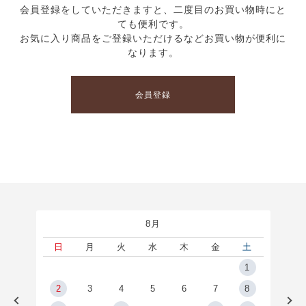
会員登録をしていただきますと、二度目のお買い物時にと
ても便利です。
お気に入り商品をご登録いただけるなどお買い物が便利に
なります。
会員登録
8月
土
日
月
火
水
木
金
土
5
1
2
2
3
4
5
6
7
8