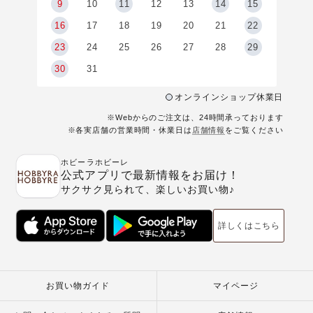
9
9
10
11
12
13
14
15
6
16
17
18
19
20
21
22
23
24
25
26
27
28
29
30
31
オンラインショップ休業日
※Webからのご注文は、24時間承っております
※各実店舗の営業時間・休業日は
店舗情報
をご覧ください
ホビーラホビーレ
公式アプリで最新情報をお届け！
サクサク見られて、楽しいお買い物♪
詳しくはこちら
お買い物ガイド
マイページ