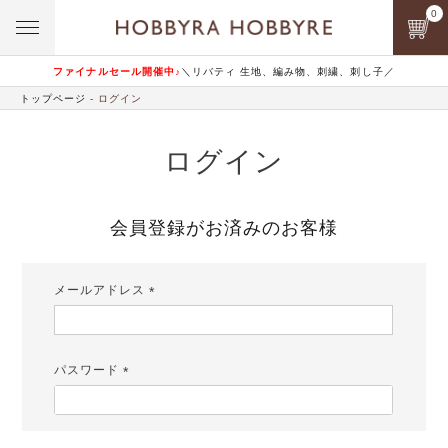
0
ファイナルセール開催中♪
＼リバティ 生地、編み物、刺繍、刺し子／
トップページ
ログイン
ログイン
会員登録がお済みのお客様
メールアドレス
(必
須)
パスワード
(必
須)