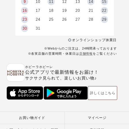
9
9
10
11
12
13
14
15
6
16
17
18
19
20
21
22
23
24
25
26
27
28
29
30
31
オンラインショップ休業日
※Webからのご注文は、24時間承っております
※各実店舗の営業時間・休業日は
店舗情報
をご覧ください
ホビーラホビーレ
公式アプリで最新情報をお届け！
サクサク見られて、楽しいお買い物♪
詳しくはこちら
お買い物ガイド
マイページ