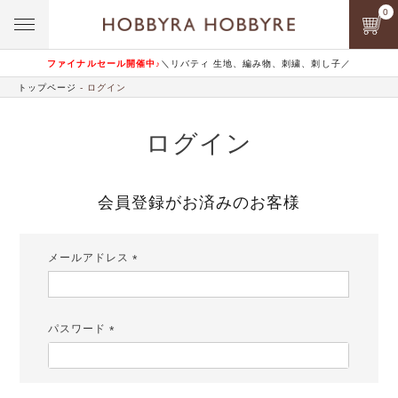
0
ファイナルセール開催中♪
＼リバティ 生地、編み物、刺繍、刺し子／
トップページ
ログイン
ログイン
会員登録がお済みのお客様
メールアドレス
(必
須)
パスワード
(必
須)