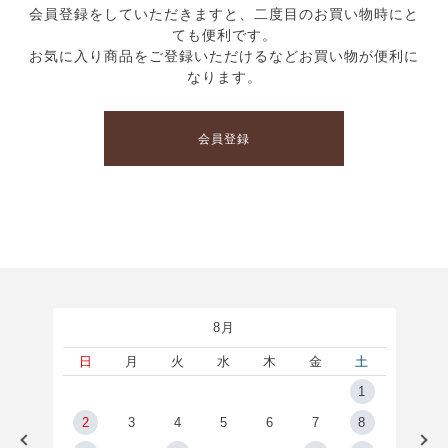
会員登録をしていただきますと、二度目のお買い物時にと
ても便利です。
お気に入り商品をご登録いただけるなどお買い物が便利に
なります。
会員登録
8月
土
日
月
火
水
木
金
土
5
1
2
2
3
4
5
6
7
8