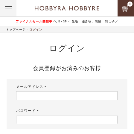
0
ファイナルセール開催中♪
＼リバティ 生地、編み物、刺繍、刺し子／
トップページ
ログイン
ログイン
会員登録がお済みのお客様
メールアドレス
(必
須)
パスワード
(必
須)