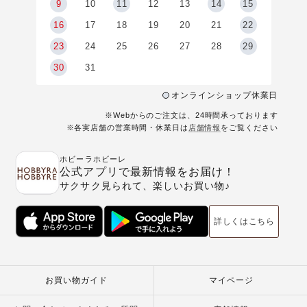
9
9
10
11
12
13
14
15
6
16
17
18
19
20
21
22
23
24
25
26
27
28
29
30
31
オンラインショップ休業日
※Webからのご注文は、24時間承っております
※各実店舗の営業時間・休業日は
店舗情報
をご覧ください
ホビーラホビーレ
公式アプリで最新情報をお届け！
サクサク見られて、楽しいお買い物♪
詳しくはこちら
お買い物ガイド
マイページ