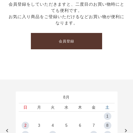
会員登録をしていただきますと、二度目のお買い物時にと
ても便利です。
お気に入り商品をご登録いただけるなどお買い物が便利に
なります。
会員登録
8月
土
日
月
火
水
木
金
土
5
1
2
2
3
4
5
6
7
8