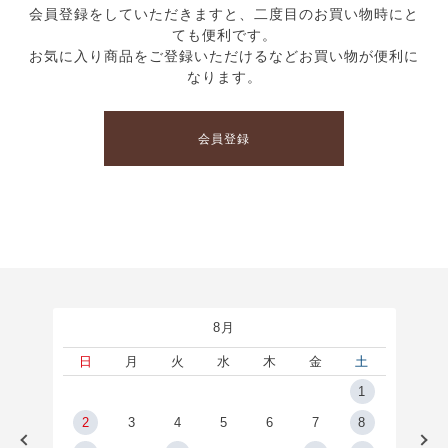
会員登録をしていただきますと、二度目のお買い物時にと
ても便利です。
お気に入り商品をご登録いただけるなどお買い物が便利に
なります。
会員登録
8月
土
日
月
火
水
木
金
土
5
1
2
2
3
4
5
6
7
8