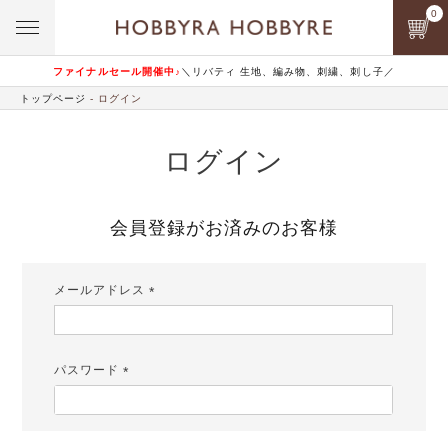
0
ファイナルセール開催中♪
＼リバティ 生地、編み物、刺繍、刺し子／
トップページ
ログイン
ログイン
会員登録がお済みのお客様
メールアドレス
(必
須)
パスワード
(必
須)