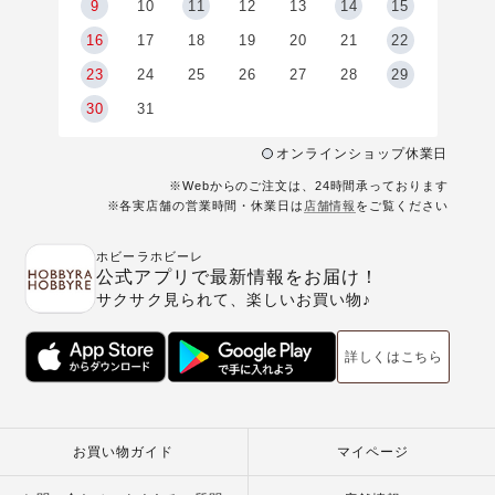
9
9
10
11
12
13
14
15
6
16
17
18
19
20
21
22
23
24
25
26
27
28
29
30
31
オンラインショップ休業日
※Webからのご注文は、24時間承っております
※各実店舗の営業時間・休業日は
店舗情報
をご覧ください
ホビーラホビーレ
公式アプリで最新情報をお届け！
サクサク見られて、楽しいお買い物♪
詳しくはこちら
お買い物ガイド
マイページ