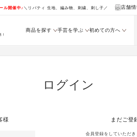
店舗情
ール開催中♪
＼リバティ 生地、編み物、刺繍、刺し子／
商品を探す
手芸を学ぶ
初めての方へ
料！
ログイン
客様
まだご登
会員登録をしていただき