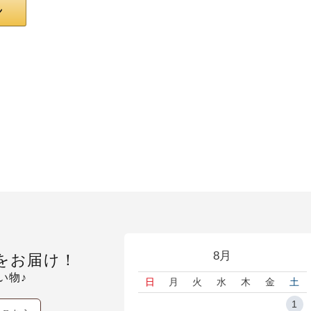
8月
をお届け！
い物♪
日
月
火
水
木
金
土
1