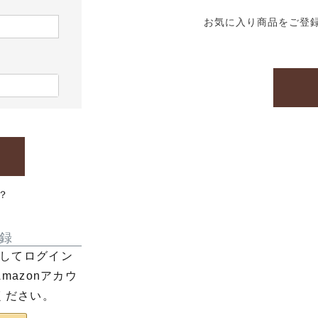
お気に入り商品をご登
？
録
利用してログイン
azonアカウ
ください。