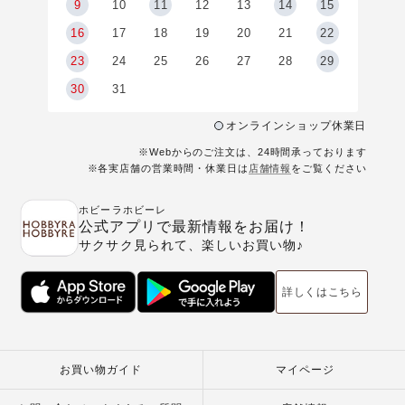
9
9
10
11
12
13
14
15
6
16
17
18
19
20
21
22
23
24
25
26
27
28
29
30
31
オンラインショップ休業日
※Webからのご注文は、24時間承っております
※各実店舗の営業時間・休業日は
店舗情報
をご覧ください
ホビーラホビーレ
公式アプリで最新情報をお届け！
サクサク見られて、楽しいお買い物♪
詳しくはこちら
お買い物ガイド
マイページ