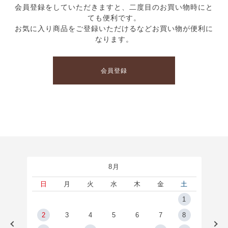
会員登録をしていただきますと、二度目のお買い物時にと
ても便利です。
お気に入り商品をご登録いただけるなどお買い物が便利に
なります。
会員登録
8月
土
日
月
火
水
木
金
土
5
1
2
2
3
4
5
6
7
8