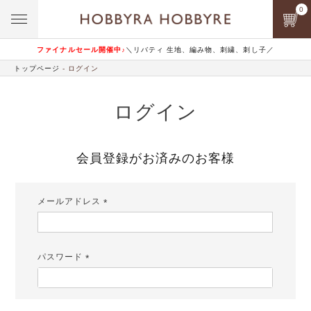
0
ファイナルセール開催中♪
＼リバティ 生地、編み物、刺繍、刺し子／
トップページ
ログイン
ログイン
会員登録がお済みのお客様
メールアドレス
(必
須)
パスワード
(必
須)