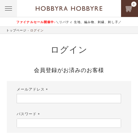
0
ファイナルセール開催中♪
＼リバティ 生地、編み物、刺繍、刺し子／
トップページ
ログイン
ログイン
会員登録がお済みのお客様
メールアドレス
(必
須)
パスワード
(必
須)