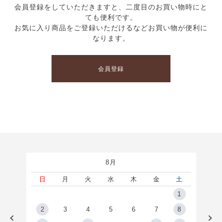
会員登録をしていただきますと、二度目のお買い物時にと
ても便利です。
お気に入り商品をご登録いただけるなどお買い物が便利に
なります。
会員登録
8月
土
日
月
火
水
木
金
土
5
1
2
2
3
4
5
6
7
8