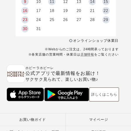
9
9
10
11
12
13
14
15
6
16
17
18
19
20
21
22
23
24
25
26
27
28
29
30
31
オンラインショップ休業日
※Webからのご注文は、24時間承っております
※各実店舗の営業時間・休業日は
店舗情報
をご覧ください
ホビーラホビーレ
公式アプリで最新情報をお届け！
サクサク見られて、楽しいお買い物♪
詳しくはこちら
お買い物ガイド
マイページ