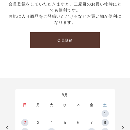
会員登録をしていただきますと、二度目のお買い物時にと
ても便利です。
お気に入り商品をご登録いただけるなどお買い物が便利に
なります。
会員登録
8月
土
日
月
火
水
木
金
土
5
1
2
2
3
4
5
6
7
8