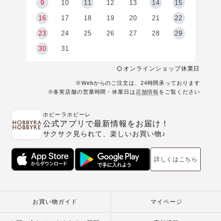
9
9
10
11
12
13
14
15
6
16
17
18
19
20
21
22
23
24
25
26
27
28
29
30
31
オンラインショップ休業日
※Webからのご注文は、24時間承っております
※各実店舗の営業時間・休業日は
店舗情報
をご覧ください
ホビーラホビーレ
公式アプリで最新情報をお届け！
サクサク見られて、楽しいお買い物♪
詳しくはこちら
お買い物ガイド
マイページ