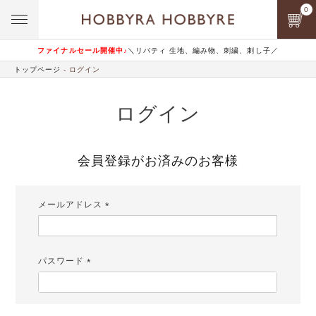
0
ファイナルセール開催中♪
＼リバティ 生地、編み物、刺繍、刺し子／
トップページ
ログイン
ログイン
会員登録がお済みのお客様
メールアドレス
(必
須)
パスワード
(必
須)