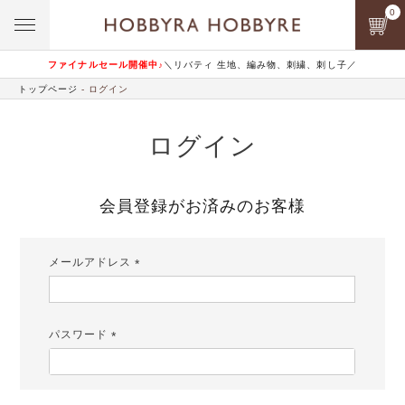
0
ファイナルセール開催中♪
＼リバティ 生地、編み物、刺繍、刺し子／
トップページ
ログイン
ログイン
会員登録がお済みのお客様
メールアドレス
(必
須)
パスワード
(必
須)