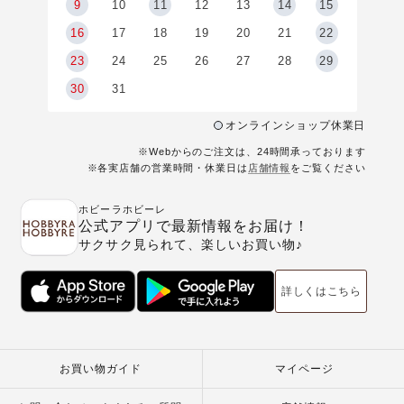
9
9
10
11
12
13
14
15
6
16
17
18
19
20
21
22
23
24
25
26
27
28
29
30
31
オンラインショップ休業日
※Webからのご注文は、24時間承っております
※各実店舗の営業時間・休業日は
店舗情報
をご覧ください
ホビーラホビーレ
公式アプリで最新情報をお届け！
サクサク見られて、楽しいお買い物♪
詳しくはこちら
お買い物ガイド
マイページ