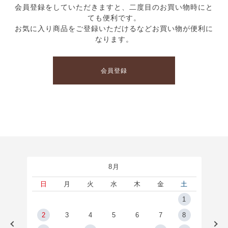
会員登録をしていただきますと、二度目のお買い物時にと
ても便利です。
お気に入り商品をご登録いただけるなどお買い物が便利に
なります。
会員登録
8月
土
日
月
火
水
木
金
土
5
1
2
2
3
4
5
6
7
8