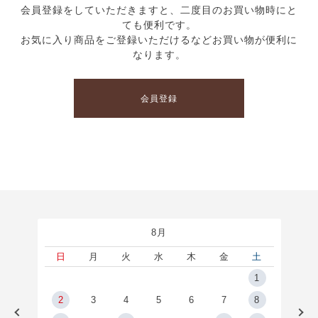
会員登録をしていただきますと、二度目のお買い物時にと
ても便利です。
お気に入り商品をご登録いただけるなどお買い物が便利に
なります。
会員登録
8月
土
日
月
火
水
木
金
土
5
1
2
2
3
4
5
6
7
8