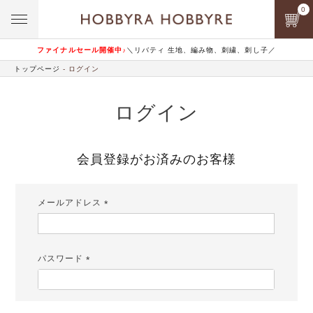
0
ファイナルセール開催中♪
＼リバティ 生地、編み物、刺繍、刺し子／
トップページ
ログイン
ログイン
会員登録がお済みのお客様
メールアドレス
(必
須)
パスワード
(必
須)