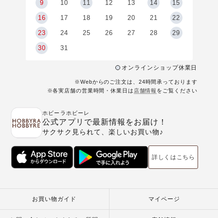
9
9
10
11
12
13
14
15
6
16
17
18
19
20
21
22
23
24
25
26
27
28
29
30
31
オンラインショップ休業日
※Webからのご注文は、24時間承っております
※各実店舗の営業時間・休業日は
店舗情報
をご覧ください
ホビーラホビーレ
公式アプリで最新情報をお届け！
サクサク見られて、楽しいお買い物♪
詳しくはこちら
お買い物ガイド
マイページ