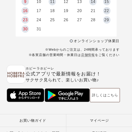
9
9
10
11
12
13
14
15
6
16
17
18
19
20
21
22
23
24
25
26
27
28
29
30
31
オンラインショップ休業日
※Webからのご注文は、24時間承っております
※各実店舗の営業時間・休業日は
店舗情報
をご覧ください
ホビーラホビーレ
公式アプリで最新情報をお届け！
サクサク見られて、楽しいお買い物♪
詳しくはこちら
お買い物ガイド
マイページ