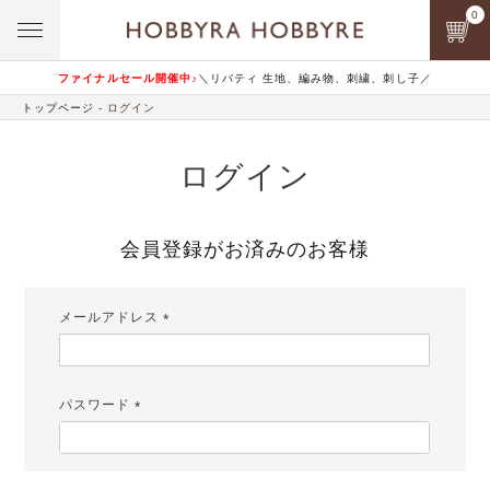
0
ファイナルセール開催中♪
＼リバティ 生地、編み物、刺繍、刺し子／
トップページ
ログイン
ログイン
会員登録がお済みのお客様
メールアドレス
(必
須)
パスワード
(必
須)