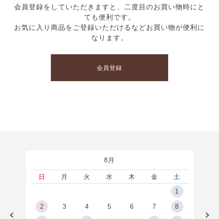
会員登録をしていただきますと、二度目のお買い物時にと
ても便利です。
お気に入り商品をご登録いただけるなどお買い物が便利に
なります。
会員登録
8月
土
日
月
火
水
木
金
土
5
1
2
2
3
4
5
6
7
8