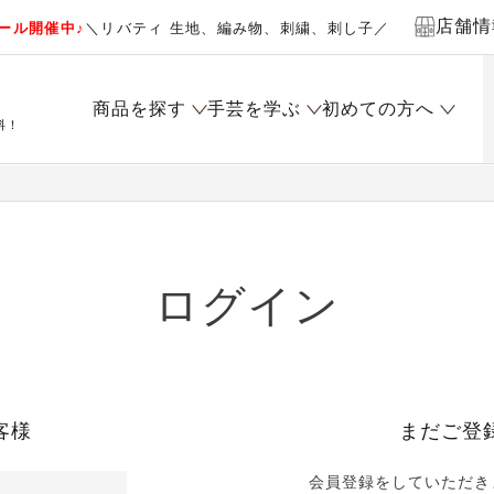
店舗情
ール開催中♪
＼リバティ 生地、編み物、刺繍、刺し子／
商品を探す
手芸を学ぶ
初めての方へ
料！
ログイン
客様
まだご登
会員登録をしていただき