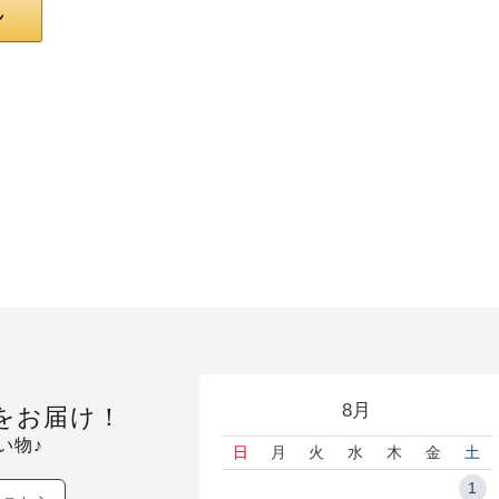
8月
をお届け！
い物♪
日
月
火
水
木
金
土
1