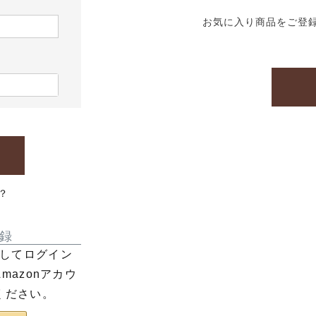
お気に入り商品をご登
？
録
利用してログイン
azonアカウ
ください。