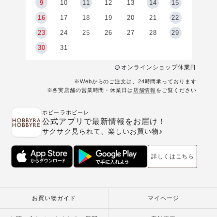
9
9
10
11
12
13
14
15
6
16
17
18
19
20
21
22
23
24
25
26
27
28
29
30
31
オンラインショップ休業日
※Webからのご注文は、24時間承っております
※各実店舗の営業時間・休業日は
店舗情報
をご覧ください
ホビーラホビーレ
公式アプリで最新情報をお届け！
サクサク見られて、楽しいお買い物♪
詳しくはこちら
お買い物ガイド
マイページ