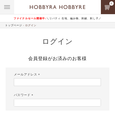
0
ファイナルセール開催中♪
＼リバティ 生地、編み物、刺繍、刺し子／
トップページ
ログイン
ログイン
会員登録がお済みのお客様
メールアドレス
(必
須)
パスワード
(必
須)