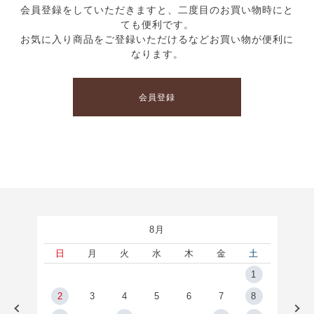
会員登録をしていただきますと、二度目のお買い物時にと
ても便利です。
お気に入り商品をご登録いただけるなどお買い物が便利に
なります。
会員登録
8月
土
日
月
火
水
木
金
土
5
1
2
2
3
4
5
6
7
8