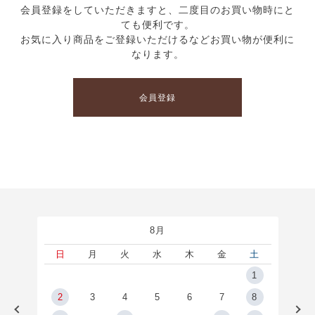
会員登録をしていただきますと、二度目のお買い物時にと
ても便利です。
お気に入り商品をご登録いただけるなどお買い物が便利に
なります。
会員登録
8月
土
日
月
火
水
木
金
土
5
1
2
2
3
4
5
6
7
8