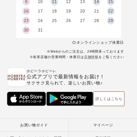
9
9
10
11
12
13
14
15
6
16
17
18
19
20
21
22
23
24
25
26
27
28
29
30
31
オンラインショップ休業日
※Webからのご注文は、24時間承っております
※各実店舗の営業時間・休業日は
店舗情報
をご覧ください
ホビーラホビーレ
公式アプリで最新情報をお届け！
サクサク見られて、楽しいお買い物♪
詳しくはこちら
お買い物ガイド
マイページ