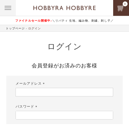
0
ファイナルセール開催中♪
＼リバティ 生地、編み物、刺繍、刺し子／
トップページ
ログイン
ログイン
会員登録がお済みのお客様
メールアドレス
(必
須)
パスワード
(必
須)