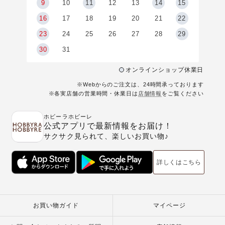
9
9
10
11
12
13
14
15
6
16
17
18
19
20
21
22
23
24
25
26
27
28
29
30
31
オンラインショップ休業日
※Webからのご注文は、24時間承っております
※各実店舗の営業時間・休業日は
店舗情報
をご覧ください
ホビーラホビーレ
公式アプリで最新情報をお届け！
サクサク見られて、楽しいお買い物♪
詳しくはこちら
お買い物ガイド
マイページ