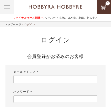
0
ファイナルセール開催中♪
＼リバティ 生地、編み物、刺繍、刺し子／
トップページ
ログイン
ログイン
会員登録がお済みのお客様
メールアドレス
(必
須)
パスワード
(必
須)