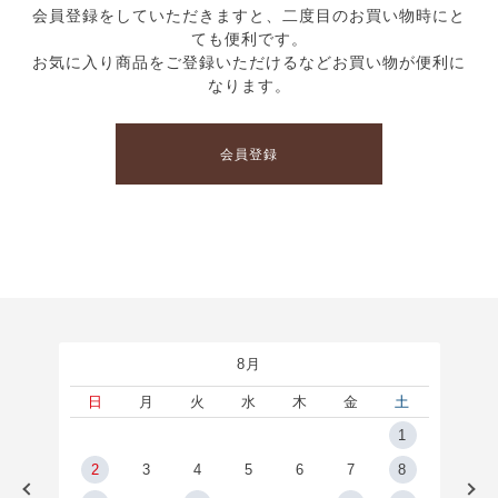
会員登録をしていただきますと、二度目のお買い物時にと
ても便利です。
お気に入り商品をご登録いただけるなどお買い物が便利に
なります。
会員登録
8月
土
日
月
火
水
木
金
土
5
1
2
2
3
4
5
6
7
8