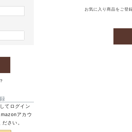
お気に入り商品をご登
？
録
利用してログイン
azonアカウ
ください。