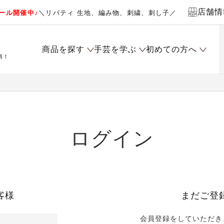
店舗情
ール開催中♪
＼リバティ 生地、編み物、刺繍、刺し子／
商品を探す
手芸を学ぶ
初めての方へ
料！
ログイン
客様
まだご登
会員登録をしていただき