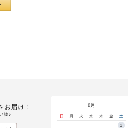
8月
をお届け！
い物♪
日
月
火
水
木
金
土
1