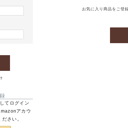
お気に入り商品をご登
？
録
利用してログイン
azonアカウ
ください。