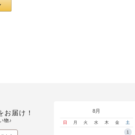
8月
をお届け！
い物♪
日
月
火
水
木
金
土
1