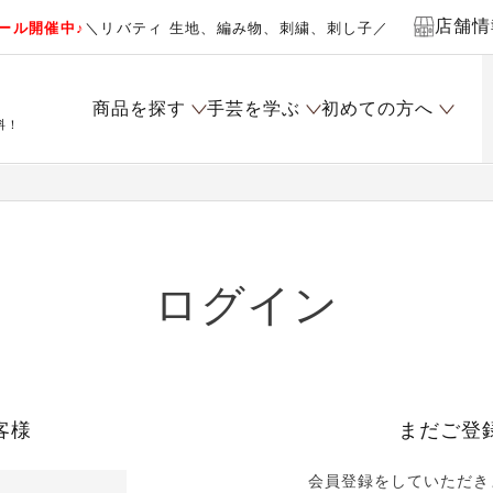
店舗情
ール開催中♪
＼リバティ 生地、編み物、刺繍、刺し子／
商品を探す
手芸を学ぶ
初めての方へ
料！
ログイン
客様
まだご登
会員登録をしていただき