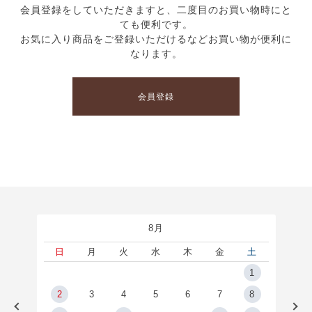
会員登録をしていただきますと、二度目のお買い物時にと
ても便利です。
お気に入り商品をご登録いただけるなどお買い物が便利に
なります。
会員登録
8月
土
日
月
火
水
木
金
土
5
1
2
2
3
4
5
6
7
8