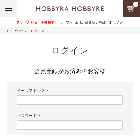
0
ファイナルセール開催中♪
＼リバティ 生地、編み物、刺繍、刺し子／
トップページ
ログイン
ログイン
会員登録がお済みのお客様
メールアドレス
(必
須)
パスワード
(必
須)