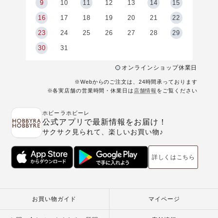
9
9
10
11
12
13
14
15
6
16
17
18
19
20
21
22
23
24
25
26
27
28
29
30
31
オンラインショップ休業日
※Webからのご注文は、24時間承っております
※各実店舗の営業時間・休業日は
店舗情報
をご覧ください
ホビーラホビーレ
公式アプリで最新情報をお届け！
サクサク見られて、楽しいお買い物♪
詳しくはこちら
お買い物ガイド
マイページ