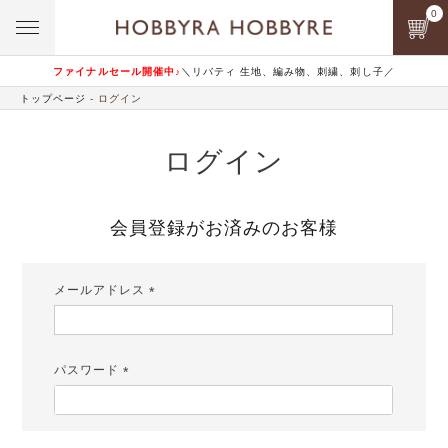
0
ファイナルセール開催中♪
＼リバティ 生地、編み物、刺繍、刺し子／
トップページ
ログイン
ログイン
会員登録がお済みのお客様
メールアドレス
(必
須)
パスワード
(必
須)