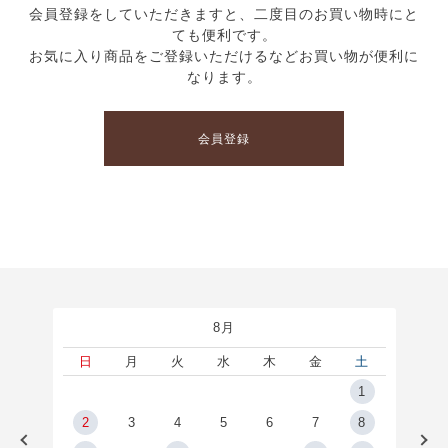
会員登録をしていただきますと、二度目のお買い物時にと
ても便利です。
お気に入り商品をご登録いただけるなどお買い物が便利に
なります。
会員登録
8月
土
日
月
火
水
木
金
土
5
1
2
2
3
4
5
6
7
8