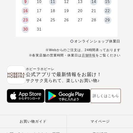
9
9
10
11
12
13
14
15
6
16
17
18
19
20
21
22
23
24
25
26
27
28
29
30
31
オンラインショップ休業日
※Webからのご注文は、24時間承っております
※各実店舗の営業時間・休業日は
店舗情報
をご覧ください
ホビーラホビーレ
公式アプリで最新情報をお届け！
サクサク見られて、楽しいお買い物♪
詳しくはこちら
お買い物ガイド
マイページ