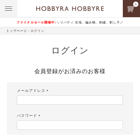
0
ファイナルセール開催中♪
＼リバティ 生地、編み物、刺繍、刺し子／
トップページ
ログイン
ログイン
会員登録がお済みのお客様
メールアドレス
(必
須)
パスワード
(必
須)