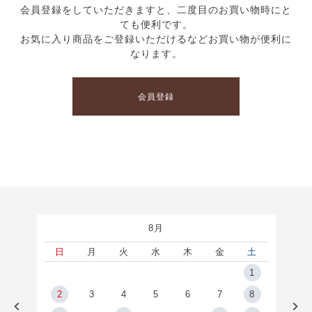
会員登録をしていただきますと、二度目のお買い物時にと
ても便利です。
お気に入り商品をご登録いただけるなどお買い物が便利に
なります。
会員登録
8月
土
日
月
火
水
木
金
土
5
1
2
2
3
4
5
6
7
8