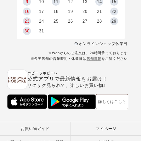
9
9
10
11
12
13
14
15
6
16
17
18
19
20
21
22
23
24
25
26
27
28
29
30
31
オンラインショップ休業日
※Webからのご注文は、24時間承っております
※各実店舗の営業時間・休業日は
店舗情報
をご覧ください
ホビーラホビーレ
公式アプリで最新情報をお届け！
サクサク見られて、楽しいお買い物♪
詳しくはこちら
お買い物ガイド
マイページ