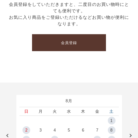
会員登録をしていただきますと、二度目のお買い物時にと
ても便利です。
お気に入り商品をご登録いただけるなどお買い物が便利に
なります。
会員登録
8月
土
日
月
火
水
木
金
土
5
1
2
2
3
4
5
6
7
8