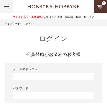
0
ファイナルセール開催中♪
＼リバティ 生地、編み物、刺繍、刺し子／
トップページ
ログイン
ログイン
会員登録がお済みのお客様
メールアドレス
(必
須)
パスワード
(必
須)