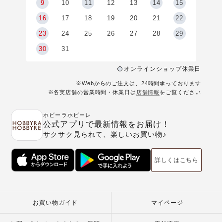
9
9
10
11
12
13
14
15
6
16
17
18
19
20
21
22
23
24
25
26
27
28
29
30
31
オンラインショップ休業日
※Webからのご注文は、24時間承っております
※各実店舗の営業時間・休業日は
店舗情報
をご覧ください
ホビーラホビーレ
公式アプリで最新情報をお届け！
サクサク見られて、楽しいお買い物♪
詳しくはこちら
お買い物ガイド
マイページ