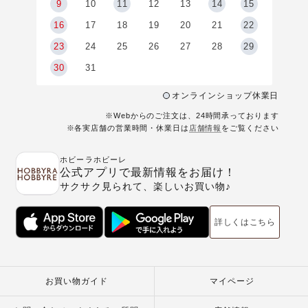
9
9
10
11
12
13
14
15
6
16
17
18
19
20
21
22
23
24
25
26
27
28
29
30
31
オンラインショップ休業日
※Webからのご注文は、24時間承っております
※各実店舗の営業時間・休業日は
店舗情報
をご覧ください
ホビーラホビーレ
公式アプリで最新情報をお届け！
サクサク見られて、楽しいお買い物♪
詳しくはこちら
お買い物ガイド
マイページ