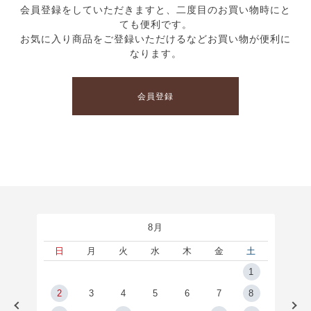
会員登録をしていただきますと、二度目のお買い物時にと
ても便利です。
お気に入り商品をご登録いただけるなどお買い物が便利に
なります。
会員登録
8月
土
日
月
火
水
木
金
土
5
1
2
2
3
4
5
6
7
8