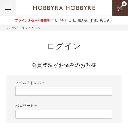
0
ファイナルセール開催中♪
＼リバティ 生地、編み物、刺繍、刺し子／
トップページ
ログイン
ログイン
会員登録がお済みのお客様
メールアドレス
(必
須)
パスワード
(必
須)