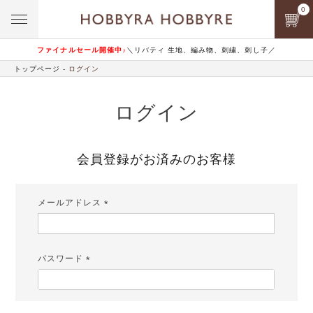
0
ファイナルセール開催中♪
＼リバティ 生地、編み物、刺繍、刺し子／
トップページ
ログイン
ログイン
会員登録がお済みのお客様
メールアドレス
(必
須)
パスワード
(必
須)