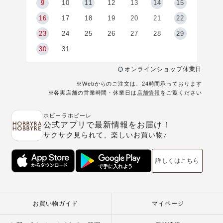
9
9
10
11
12
13
14
15
6
16
17
18
19
20
21
22
23
24
25
26
27
28
29
30
31
オンラインショップ休業日
※Webからのご注文は、24時間承っております
※各実店舗の営業時間・休業日は
店舗情報
をご覧ください
ホビーラホビーレ
公式アプリで最新情報をお届け！
サクサク見られて、楽しいお買い物♪
詳しくはこちら
お買い物ガイド
マイページ