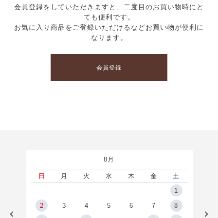
会員登録をしていただきますと、二度目のお買い物時にと
ても便利です。
お気に入り商品をご登録いただけるなどお買い物が便利に
なります。
会員登録
8月
土
日
月
火
水
木
金
土
5
1
2
2
3
4
5
6
7
8